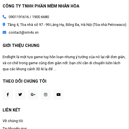
CÔNG TY TNHH PHẦN MỀM NHÂN HÒA
0901191616 / 1900 6680
Tầng 4, Tòa nhà số 97 - 99 Láng Hạ, Đống Đa, Hà Nội (Tòa nhà Petrowaco)
contact@sm4s.vn
GIỚI THIỆU CHUNG
Endlight là một tựa game tuy hỗn loạn nhưng ý tưởng của nó lại rất đơn giản,
và cơ chế trong game cũng đơn giản nốt: bạn chỉ cần di chuyển luồn lách
qua các khung cảnh 3D kì lạ để ...
THEO DÕI CHÚNG TÔI
LIÊN KẾT
Về chúng tôi
Tin khuyến mại