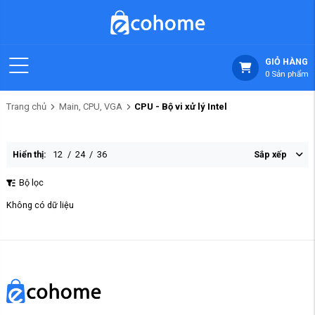
GIỎ HÀNG
0
Sản phẩm
Trang chủ
Main, CPU, VGA
CPU - Bộ vi xử lý Intel
Hiển thị:
12
/
24
/
36
Sắp xếp
Bộ lọc
Không có dữ liệu