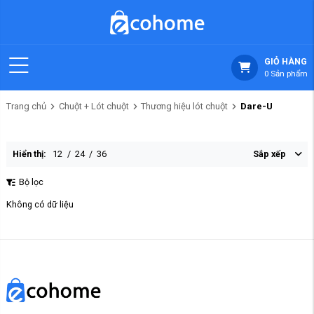
GIỎ HÀNG
0
Sản phẩm
Trang chủ
Chuột + Lót chuột
Thương hiệu lót chuột
Dare-U
Hiển thị:
12
/
24
/
36
Sắp xếp
Bộ lọc
Không có dữ liệu