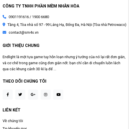
CÔNG TY TNHH PHẦN MỀM NHÂN HÒA
0901191616 / 1900 6680
Tầng 4, Tòa nhà số 97 - 99 Láng Hạ, Đống Đa, Hà Nội (Tòa nhà Petrowaco)
contact@sm4s.vn
GIỚI THIỆU CHUNG
Endlight là một tựa game tuy hỗn loạn nhưng ý tưởng của nó lại rất đơn giản,
và cơ chế trong game cũng đơn giản nốt: bạn chỉ cần di chuyển luồn lách
qua các khung cảnh 3D kì lạ để ...
THEO DÕI CHÚNG TÔI
LIÊN KẾT
Về chúng tôi
Tin khuyến mại