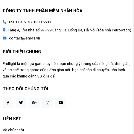
CÔNG TY TNHH PHẦN MỀM NHÂN HÒA
0901191616 / 1900 6680
Tầng 4, Tòa nhà số 97 - 99 Láng Hạ, Đống Đa, Hà Nội (Tòa nhà Petrowaco)
contact@sm4s.vn
GIỚI THIỆU CHUNG
Endlight là một tựa game tuy hỗn loạn nhưng ý tưởng của nó lại rất đơn giản,
và cơ chế trong game cũng đơn giản nốt: bạn chỉ cần di chuyển luồn lách
qua các khung cảnh 3D kì lạ để ...
THEO DÕI CHÚNG TÔI
LIÊN KẾT
Về chúng tôi