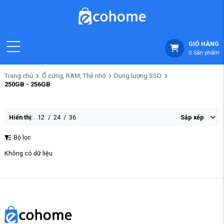
GIỎ HÀNG
0
Sản phẩm
Trang chủ
Ổ cứng, RAM, Thẻ nhớ
Dung lượng SSD
250GB - 256GB
Hiển thị:
12
/
24
/
36
Sắp xếp
Bộ lọc
Không có dữ liệu