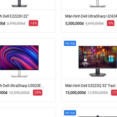
h Dell E2222H 22"
Màn hình Dell UltraSharp U2424H
00
đ
2,990,000
đ
-16%
5,500,000
đ
5,690,000
đ
-3%
Nổi Bật
h Dell UltraSharp U3023E ...
Màn hình Dell G3223Q 32" Fast ..
000
đ
13,990,000
đ
-29%
15,000,000
đ
17,990,000
đ
-1
Nổi Bật