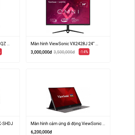
QZ ...
Màn hình ViewSonic VX2428J 24" ...
%
3,000,000
đ
3,500,000
đ
-14%
K-SHDJ
Màn hình cảm ứng di động ViewSonic ...
6,200,000
đ