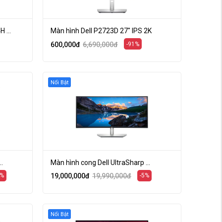
 ...
Màn hình Dell P2723D 27" IPS 2K
600,000
đ
6,690,000
đ
-91%
Nổi Bật
.
Màn hình cong Dell UltraSharp ...
7%
19,000,000
đ
19,990,000
đ
-5%
Nổi Bật