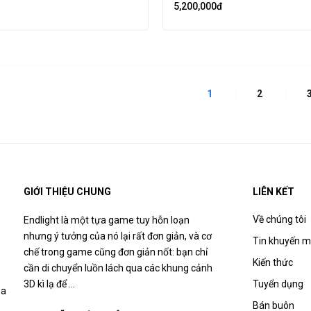
5,200,000
đ
1
2
GIỚI THIỆU CHUNG
LIÊN KẾT
Về chúng tôi
Endlight là một tựa game tuy hỗn loạn
nhưng ý tưởng của nó lại rất đơn giản, và cơ
Tin khuyến m
chế trong game cũng đơn giản nốt: bạn chỉ
Kiến thức
cần di chuyển luồn lách qua các khung cảnh
3D kì lạ để ...
Tuyển dụng
òa
Bán buôn