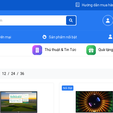
Hướng dẫn mua hà
ến mại
Sản phẩm nổi bật
Thủ thuật & Tin Tức
Quà tặng
:
12
/
24
/
36
Nổi Bật