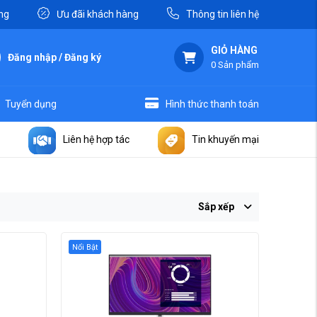
ng
Ưu đãi khách hàng
Thông tin liên hệ
GIỎ HÀNG
Đăng nhập / Đăng ký
0
Sản phẩm
Tuyển dụng
Hình thức thanh toán
Liên hệ hợp tác
Tin khuyến mại
Sắp xếp
Nổi Bật