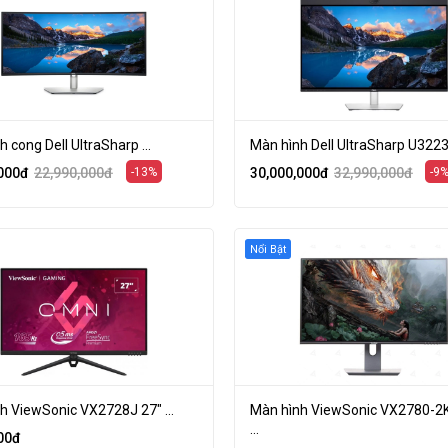
 cong Dell UltraSharp ...
Màn hình Dell UltraSharp U3223
000
đ
22,990,000
đ
-13%
30,000,000
đ
32,990,000
đ
-9
Nổi Bật
h ViewSonic VX2728J 27" ...
Màn hình ViewSonic VX2780-2
...
00
đ