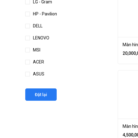
LG - Gram
HP - Pavilion
DELL
LENOVO
Màn hình
MSI
20,000,
ACER
ASUS
Đặt lại
Màn hìn
4,500,0