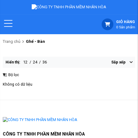
GIỎ HÀNG
0
Sản phẩm
Trang chủ
Ghế - Bàn
Hiển thị:
12
/
24
/
36
Sắp xếp
Bộ lọc
Không có dữ liệu
CÔNG TY TNHH PHẦN MỀM NHÂN HÒA